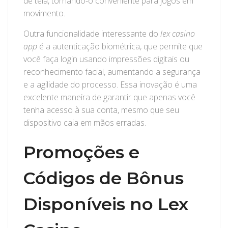
de tela, tornando-o conveniente para jogos em
movimento.
Outra funcionalidade interessante do
lex casino
app
é a autenticação biométrica, que permite que
você faça login usando impressões digitais ou
reconhecimento facial, aumentando a segurança
e a agilidade do processo. Essa inovação é uma
excelente maneira de garantir que apenas você
tenha acesso à sua conta, mesmo que seu
dispositivo caia em mãos erradas.
Promoções e
Códigos de Bônus
Disponíveis no Lex