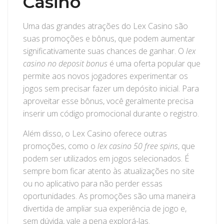
Casino
Uma das grandes atrações do Lex Casino são
suas promoções e bônus, que podem aumentar
significativamente suas chances de ganhar. O
lex
casino no deposit bonus
é uma oferta popular que
permite aos novos jogadores experimentar os
jogos sem precisar fazer um depósito inicial. Para
aproveitar esse bônus, você geralmente precisa
inserir um código promocional durante o registro.
Além disso, o Lex Casino oferece outras
promoções, como o
lex casino 50 free spins
, que
podem ser utilizados em jogos selecionados. É
sempre bom ficar atento às atualizações no site
ou no aplicativo para não perder essas
oportunidades. As promoções são uma maneira
divertida de ampliar sua experiência de jogo e,
sem dúvida, vale a pena explorá-las.