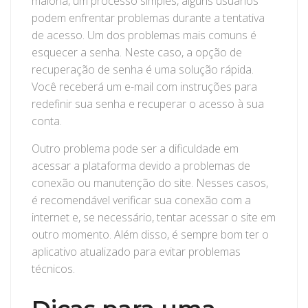
maioria, um processo simples, alguns usuários
podem enfrentar problemas durante a tentativa
de acesso. Um dos problemas mais comuns é
esquecer a senha. Neste caso, a opção de
recuperação de senha é uma solução rápida.
Você receberá um e-mail com instruções para
redefinir sua senha e recuperar o acesso à sua
conta.
Outro problema pode ser a dificuldade em
acessar a plataforma devido a problemas de
conexão ou manutenção do site. Nesses casos,
é recomendável verificar sua conexão com a
internet e, se necessário, tentar acessar o site em
outro momento. Além disso, é sempre bom ter o
aplicativo atualizado para evitar problemas
técnicos.