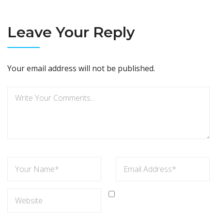
Leave Your Reply
Your email address will not be published.