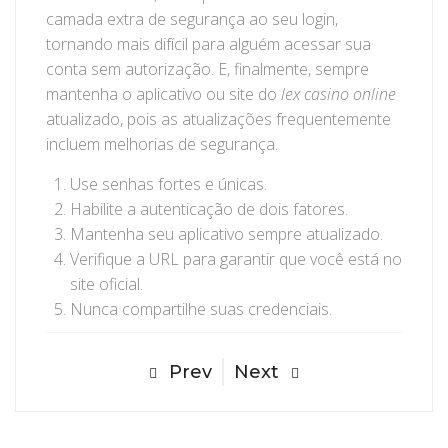
camada extra de segurança ao seu login,
tornando mais difícil para alguém acessar sua
conta sem autorização. E, finalmente, sempre
mantenha o aplicativo ou site do
lex casino online
atualizado, pois as atualizações frequentemente
incluem melhorias de segurança.
Use senhas fortes e únicas.
Habilite a autenticação de dois fatores.
Mantenha seu aplicativo sempre atualizado.
Verifique a URL para garantir que você está no
site oficial.
Nunca compartilhe suas credenciais.
Prev
Next