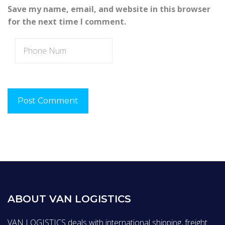
Save my name, email, and website in this browser
for the next time I comment.
ABOUT VAN LOGISTICS
VAN LOGISTICS deals with international shipping, freight