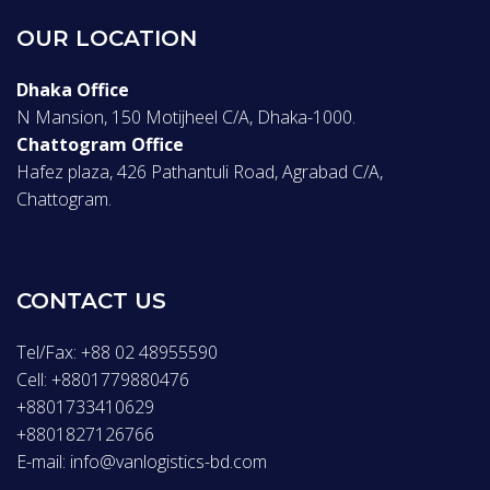
OUR LOCATION
Dhaka Office
N Mansion, 150 Motijheel C/A, Dhaka-1000.
Chattogram Office
Hafez plaza, 426 Pathantuli Road, Agrabad C/A,
Chattogram.
CONTACT US
Tel/Fax: +88 02 48955590
Cell: +8801779880476
+8801733410629
+8801827126766
E-mail: info@vanlogistics-bd.com