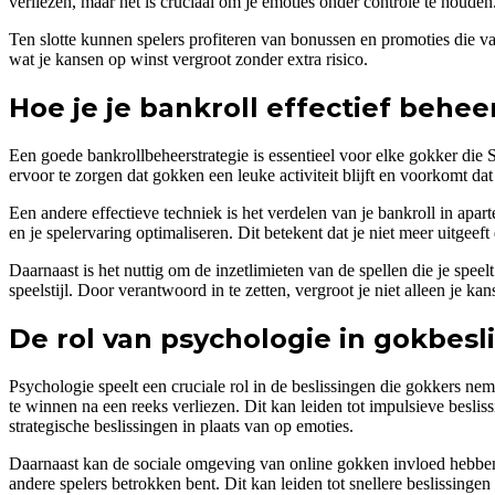
verliezen, maar het is cruciaal om je emoties onder controle te houden
Ten slotte kunnen spelers profiteren van bonussen en promoties die 
wat je kansen op winst vergroot zonder extra risico.
Hoe je je bankroll effectief behee
Een goede bankrollbeheerstrategie is essentieel voor elke gokker die Spi
ervoor te zorgen dat gokken een leuke activiteit blijft en voorkomt da
Een andere effectieve techniek is het verdelen van je bankroll in apart
en je spelervaring optimaliseren. Dit betekent dat je niet meer uitgeeft 
Daarnaast is het nuttig om de inzetlimieten van de spellen die je speel
speelstijl. Door verantwoord in te zetten, vergroot je niet alleen je k
De rol van psychologie in gokbesl
Psychologie speelt een cruciale rol in de beslissingen die gokkers ne
te winnen na een reeks verliezen. Dit kan leiden tot impulsieve besliss
strategische beslissingen in plaats van op emoties.
Daarnaast kan de sociale omgeving van online gokken invloed hebben o
andere spelers betrokken bent. Dit kan leiden tot snellere beslissingen