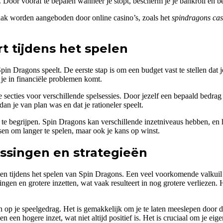
. Door vooraf te bepalen wanneer je stopt, bescherm je je bankroll en be
vaak worden aangeboden door online casino’s, zoals het
spindragons cas
rt tijdens het spelen
n Dragons speelt. De eerste stap is om een budget vast te stellen dat je 
t je in financiële problemen komt.
e secties voor verschillende spelsessies. Door jezelf een bepaald bedrag
dan je van plan was en dat je rationeler speelt.
t te begrijpen. Spin Dragons kan verschillende inzetniveaus hebben, en h
ansen om langer te spelen, maar ook je kans op winst.
issingen en strategieën
men tijdens het spelen van Spin Dragons. Een veel voorkomende valkuil i
ingen en grotere inzetten, wat vaak resulteert in nog grotere verliezen. 
p je speelgedrag. Het is gemakkelijk om je te laten meeslepen door de
 en een hogere inzet, wat niet altijd positief is. Het is cruciaal om je 