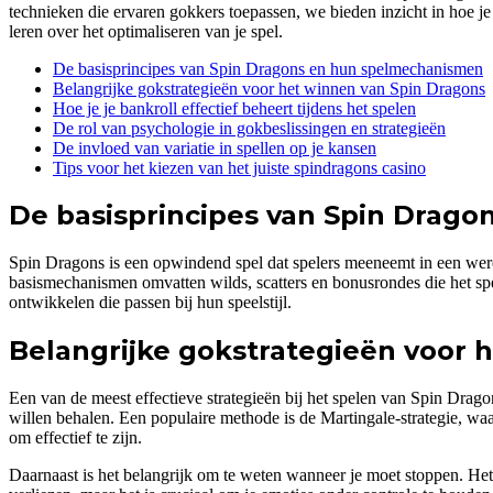
technieken die ervaren gokkers toepassen, we bieden inzicht in hoe je h
van
leren over het optimaliseren van je spel.
de
beste
De basisprincipes van Spin Dragons en hun spelmechanismen
gokstrategieën
Belangrijke gokstrategieën voor het winnen van Spin Dragons
Hoe je je bankroll effectief beheert tijdens het spelen
De rol van psychologie in gokbeslissingen en strategieën
De invloed van variatie in spellen op je kansen
Tips voor het kiezen van het juiste spindragons casino
De basisprincipes van Spin Drag
Spin Dragons is een opwindend spel dat spelers meeneemt in een werel
basismechanismen omvatten wilds, scatters en bonusrondes die het spe
ontwikkelen die passen bij hun speelstijl.
Belangrijke gokstrategieën voor 
Een van de meest effectieve strategieën bij het spelen van Spin Drago
willen behalen. Een populaire methode is de Martingale-strategie, waar
om effectief te zijn.
Daarnaast is het belangrijk om te weten wanneer je moet stoppen. Het s