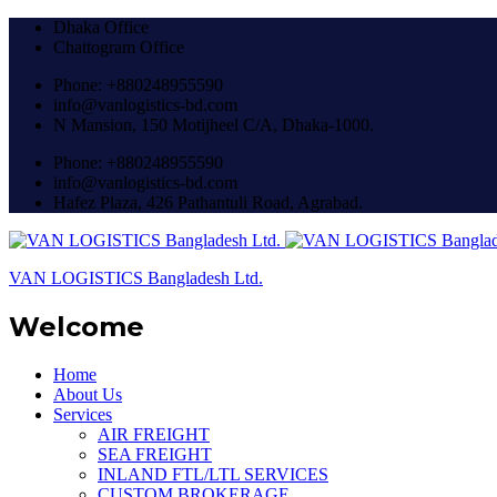
Dhaka Office
Chattogram Office
Phone: +880248955590
info@vanlogistics-bd.com
N Mansion, 150 Motijheel C/A, Dhaka-1000.
Phone: +880248955590
info@vanlogistics-bd.com
Hafez Plaza, 426 Pathantuli Road, Agrabad.
VAN LOGISTICS Bangladesh Ltd.
Welcome
Home
About Us
Services
AIR FREIGHT
SEA FREIGHT
INLAND FTL/LTL SERVICES
CUSTOM BROKERAGE