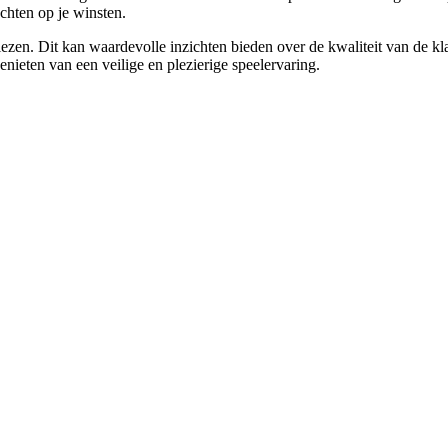
achten op je winsten.
lezen. Dit kan waardevolle inzichten bieden over de kwaliteit van de kl
eten van een veilige en plezierige speelervaring.