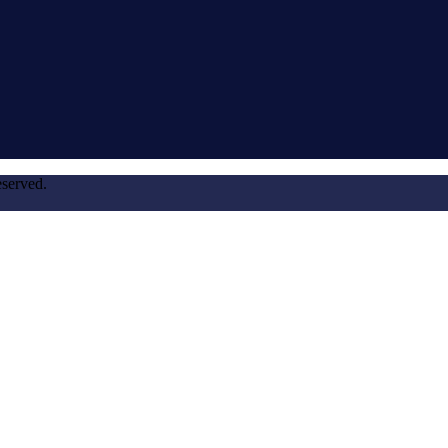
served.