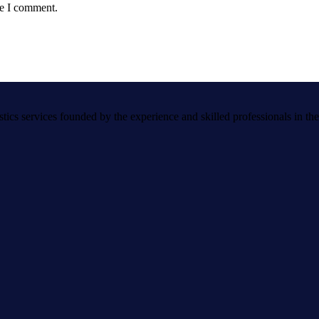
me I comment.
s services founded by the experience and skilled professionals in the a