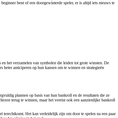
beginner bent of een doorgewinterde speler, er is altijd iets nieuws te
n en het verzamelen van symbolen die leiden tot grote winsten. De
rs beter anticiperen op hun kansen om te winnen en strategieën
rgvuldig plannen op basis van hun bankroll en de resultaten die ze
liezen terug te winnen, maar het vereist ook een aanzienlijke bankroll
el terechtkomt. Het kan verleidelijk zijn om door te spelen na een paar