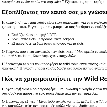
ευκαιρία για να δοκιμάσω νέα παιχνίδια.”
Εξετάστε τις προσφορές που 
Εξοπλίζοντας τον εαυτό σας με γνώσε
Η κατανόηση των παιχνιδιών slots είναι απαραίτητη για να μεγιστοπο
χαρακτηριστικά. Η γνώση αυτών μπορεί να σας βοηθήσει να επιλέξετ
Επιλέξτε slots με υψηλό RTP.
Δοκιμάστε slots με προοδευτικά jackpots.
Εξερευνήστε τα διαθέσιμα μπόνους για τα slots.
Ο Γιώργος, που είναι φανατικός των slots, λέει:
“Μου αρέσει να παίζω
εκμεταλλευτείτε τις δυνατότητες των παιχνιδιών.
Η έρευνα για τα slots που προσφέρει το wild robin είναι επίσης κρί
παιχνίδια.”
Η γνώση μπορεί να σας δώσει ένα πλεονέκτημα έναντι ά
Πώς να χρησιμοποιήσετε την Wild Ro
Η εφαρμογή Wild Robin προσφέρει μια μοναδική ευκαιρία για να παί
σας συσκευή μπορεί να ενισχύσει σημαντικά την εμπειρία σας.
Ο Παναγιώτης εξηγεί:
“Είναι τόσο εύκολο να παίζω μέσω της wild ro
να εκμεταλλευτείτε τις προσφορές καθώς γίνονται διαθέσιμες.