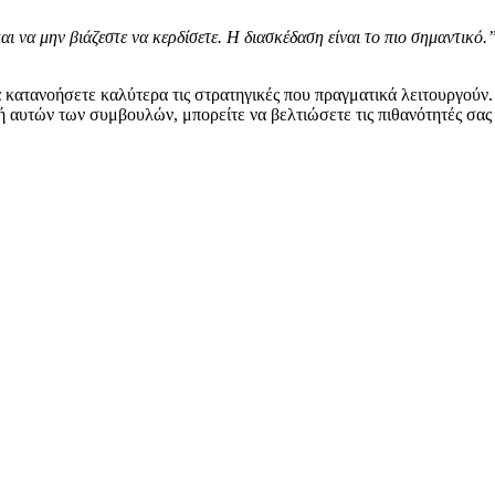
αι να μην βιάζεστε να κερδίσετε. Η διασκέδαση είναι το πιο σημαντικό.
α κατανοήσετε καλύτερα τις στρατηγικές που πραγματικά λειτουργούν
αυτών των συμβουλών, μπορείτε να βελτιώσετε τις πιθανότητές σας κ