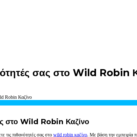
νότητές σας στο Wild Robin 
ild Robin Καζίνο
ας στο Wild Robin Καζίνο
τε τις πιθανότητές σας στο
wild robin καζίνο
. Με βάση την εμπειρία 