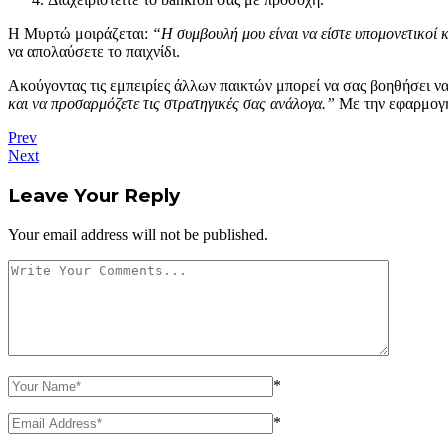
Η Μυρτώ μοιράζεται:
“Η συμβουλή μου είναι να είστε υπομονετικοί κ
να απολαύσετε το παιχνίδι.
Ακούγοντας τις εμπειρίες άλλων παικτών μπορεί να σας βοηθήσει ν
και να προσαρμόζετε τις στρατηγικές σας ανάλογα.”
Με την εφαρμογή 
Prev
Next
Leave Your Reply
Your email address will not be published.
*
*