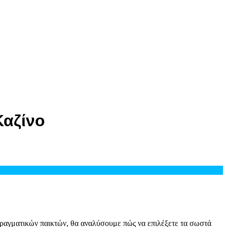
Καζίνο
πραγματικών παικτών, θα αναλύσουμε πώς να επιλέξετε τα σωστά