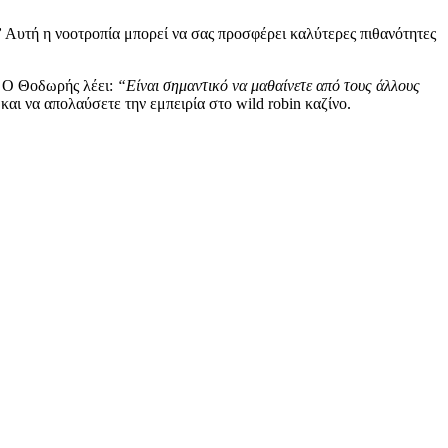
”
Αυτή η νοοτροπία μπορεί να σας προσφέρει καλύτερες πιθανότητες
. Ο Θοδωρής λέει:
“Είναι σημαντικό να μαθαίνετε από τους άλλους
αι να απολαύσετε την εμπειρία στο wild robin καζίνο.