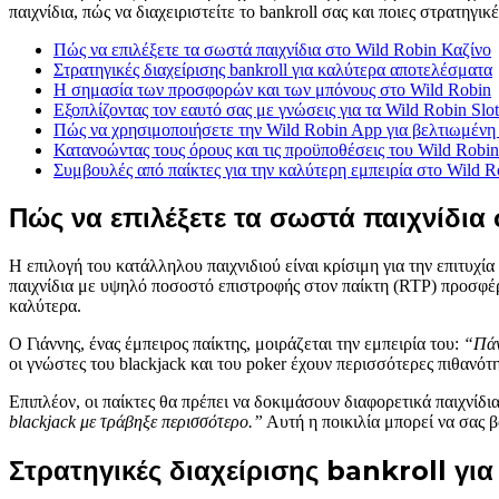
παιχνίδια, πώς να διαχειριστείτε το bankroll σας και ποιες στρατηγ
σας
στο
Πώς να επιλέξετε τα σωστά παιχνίδια στο Wild Robin Καζίνο
Wild
Στρατηγικές διαχείρισης bankroll για καλύτερα αποτελέσματα
Robin
Η σημασία των προσφορών και των μπόνους στο Wild Robin
Καζίνο
Εξοπλίζοντας τον εαυτό σας με γνώσεις για τα Wild Robin Slot
Πώς να χρησιμοποιήσετε την Wild Robin App για βελτιωμένη 
Κατανοώντας τους όρους και τις προϋποθέσεις του Wild Robin
Συμβουλές από παίκτες για την καλύτερη εμπειρία στο Wild R
Πώς να επιλέξετε τα σωστά παιχνίδια
Η επιλογή του κατάλληλου παιχνιδιού είναι κρίσιμη για την επιτυχία
παιχνίδια με υψηλό ποσοστό επιστροφής στον παίκτη (RTP) προσφέρο
καλύτερα.
Ο Γιάννης, ένας έμπειρος παίκτης, μοιράζεται την εμπειρία του:
“Πάν
οι γνώστες του blackjack και του poker έχουν περισσότερες πιθανότ
Επιπλέον, οι παίκτες θα πρέπει να δοκιμάσουν διαφορετικά παιχνίδι
blackjack με τράβηξε περισσότερο.”
Αυτή η ποικιλία μπορεί να σας β
Στρατηγικές διαχείρισης bankroll γι