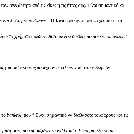
ον, ανεξάρτητα από τις νίκες ή τις ήττες σας. Είναι σημαντικό να
 και λιγότερες απώλειες.”
Η Κατερίνα προτείνει να χωρίσετε το
ρω τα χρήματα αμέσως. Αυτό με έχει σώσει από πολλές απώλειες.”
όνους μπορούν να σας παρέχουν επιπλέον χρήματα ή δωρεάν
το bankroll μου.”
Είναι σημαντικό να διαβάσετε τους όρους και τις
ριστροφές που προσφέρει το wild robin. Είναι μια εξαιρετική