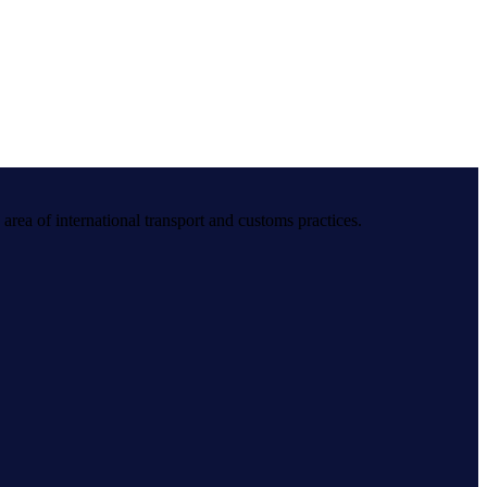
rea of international transport and customs practices.