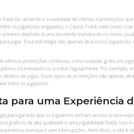
o frank tão atraente é a variedade de ofertas e promoções q
têm os jogadores engajados, o Casino Frank sabe como criar
o primeiro depósito é uma excelente maneira de os novos usuá
€ para jogar. Essa estratégia não apenas atrai novos jogadores,
nk oferece promoções contínuas, como rodadas grátis em jogo
ogadores, incentivando-os a voltar regularmente. Por exemplo, 
 destino de jogos. Esses tipos de promoções não apenas at
el entre os jogadores.
a para uma Experiência d
gia para garantir que os jogadores tenham acesso a uma exper
ece gráficos de alta qualidade e uma jogabilidade fluida. Iss
periência imersiva e sem interrupções. Além disso, o site é ot