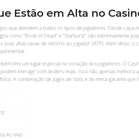
ue Estão em Alta no Casin
os que atendem a todos os tipos de jogadores. Desde caça-níq
Jogos como “Book of Dead” e “Starburst” são extremamente pop
suas altas taxas de retorno ao jogador (RTP). Além disso, o c
xperimentar.
ambém têm um lugar especial no coração dos jogadores. O Casin
es podem interagir com dealers reais. Isso não apenas melhora
físico. A combinação de jogos de slots e de mesa garante que
s
st
eta Ao Vivo