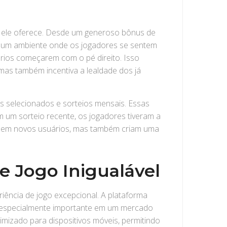
ue ele oferece. Desde um generoso bônus de
 um ambiente onde os jogadores se sentem
rios começarem com o pé direito. Isso
 mas também incentiva a lealdade dos já
s selecionados e sorteios mensais. Essas
em um sorteio recente, os jogadores tiveram a
raem novos usuários, mas também criam uma
e Jogo Inigualável
iência de jogo excepcional. A plataforma
o é especialmente importante em um mercado
imizado para dispositivos móveis, permitindo