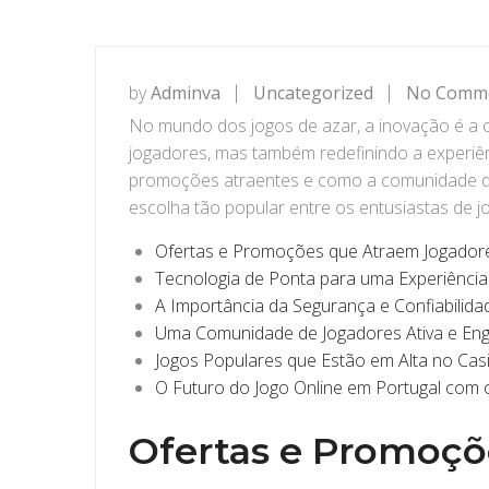
by
Adminva
Uncategorized
No Comm
No mundo dos jogos de azar, a inovação é a 
jogadores, mas também redefinindo a experiênc
promoções atraentes e como a comunidade de
escolha tão popular entre os entusiastas de j
Ofertas e Promoções que Atraem Jogador
Tecnologia de Ponta para uma Experiência 
A Importância da Segurança e Confiabilida
Uma Comunidade de Jogadores Ativa e En
Jogos Populares que Estão em Alta no Cas
O Futuro do Jogo Online em Portugal com 
Ofertas e Promoçõ