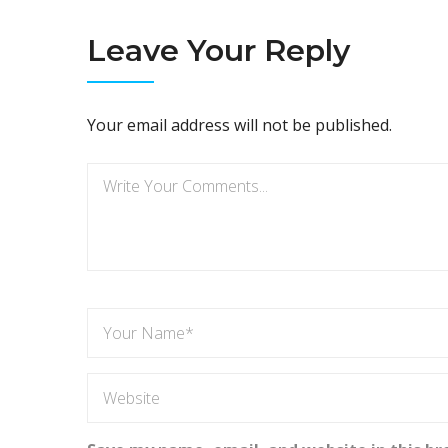
Leave Your Reply
Your email address will not be published.