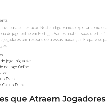
on
ents
Como
chave para se destacar. Neste artigo, vamos explorar como o
c
o
ia de jogo online em Portugal. Vamos analisar suas ofertas úni
Casino
 jogadores tem respondido a essas mudanças. Prepare-se par
Frank
ogos.
Está
es
Redefinindo
de Jogo Inigualável
o
de no Jogo Online
Jogo
gajada
Online
ino Frank
em
o Casino Frank
Portugal
es que Atraem Jogadores