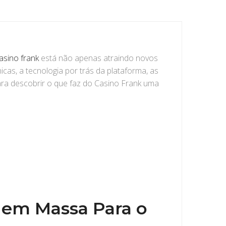
asino frank
está não apenas atraindo novos
cas, a tecnologia por trás da plataforma, as
a descobrir o que faz do Casino Frank uma
 em Massa Para o