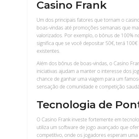
Casino Frank
Um dos principais fatores que tornam o casin
boas-vindas até promoções semanais que man
valorizados. Por exemplo, o bônus de 100% n
significa que se você depositar 50€, terá 100
existentes.
Além dos bônus de boas-vindas, o Casino Fra
iniciativas ajudam a manter o interesse dos j
chance de ganhar uma viagem para um famoso
sensação de comunidade e competição saudáv
Tecnologia de Pont
O Casino Frank investe fortemente em tecnolo
utiliza um software de jogo avançado que ofer
competitivo, onde os jogadores esperam uma ex