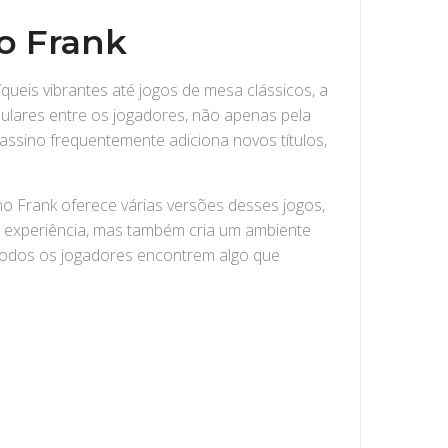
o Frank
ueis vibrantes até jogos de mesa clássicos, a
ulares entre os jogadores, não apenas pela
assino frequentemente adiciona novos títulos,
o Frank oferece várias versões desses jogos,
 a experiência, mas também cria um ambiente
 todos os jogadores encontrem algo que