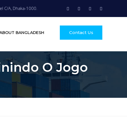
el C/A, Dhaka-1000.
Contact Us
ABOUT BANGLADESH
inindo O Jogo
l