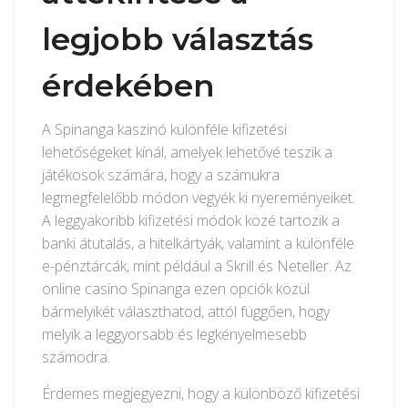
legjobb választás
érdekében
A Spinanga kaszinó különféle kifizetési
lehetőségeket kínál, amelyek lehetővé teszik a
játékosok számára, hogy a számukra
legmegfelelőbb módon vegyék ki nyereményeiket.
A leggyakoribb kifizetési módok közé tartozik a
banki átutalás, a hitelkártyák, valamint a különféle
e-pénztárcák, mint például a Skrill és Neteller. Az
online casino Spinanga ezen opciók közül
bármelyikét választhatod, attól függően, hogy
melyik a leggyorsabb és legkényelmesebb
számodra.
Érdemes megjegyezni, hogy a különböző kifizetési