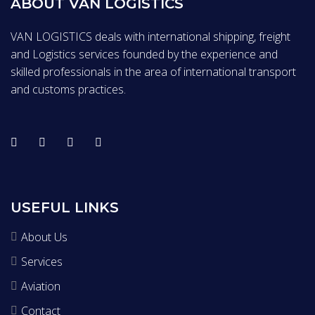
ABOUT VAN LOGISTICS
VAN LOGISTICS deals with international shipping, freight
and Logistics services founded by the experience and
skilled professionals in the area of international transport
and customs practices.
USEFUL LINKS
About Us
Services
Aviation
Contact