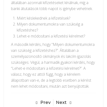
általában azonnali kifizetéseket kínálnak, míg a
banki átutalások több napot is igénybe vehetnek.
Miért késlekednek a kifizetések?
Milyen dokumentumokra van szükség a
kifizetéshez?
Lehet-e módosítani a kifizetési kérelmet?
A második kérdés, hogy “Milyen dokumentumokra
van szükség a kifizetéshez?”. Általában a
személyazonosító okmányok és lakcím igazolás
szükséges. Végül, a harmadik gyakori kérdés, hogy
“Lehet-e módosítani a kifizetési kérelmet?”. A
válasz, hogy ez attól függ, hogy a kérelem
állapotban van-e, de a legtöbb esetben a kérést
nem lehet módosítani, miután azt benyújtották.
Prev
Next