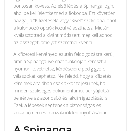
pontosan kövess. Az első lépés a Spinanga login,
ahol be kell jelentkezned a fiókodba. Ezt követően
navigálj a “Kifizetések” vagy “Kivét” szekcióba, ahol
a különböző opciók közül választhatsz. Miután
kiválasztottad a kívánt módszert, meg kell adnod
az összeget, amelyet szeretnél kivenni.
A kifizetési kérvényed ezután feldolgozásra kerül,
amit a Spinanga live chat funkcióján keresztül
nyomon követhetsz, kérdéseidre pedig gyors
válaszokat kaphatsz. Ne feledd, hogy a kifizetési
kérelmek általában csak akkor teljesülnek, ha
minden szükséges dokumentumot benyújtottál,
beleértve az azonosító és lakcím igazolását is.
Ezek a lépések segítenek a biztonságos és
zökkenőmentes tranzakciók lebonyolításában.
A Spinanga