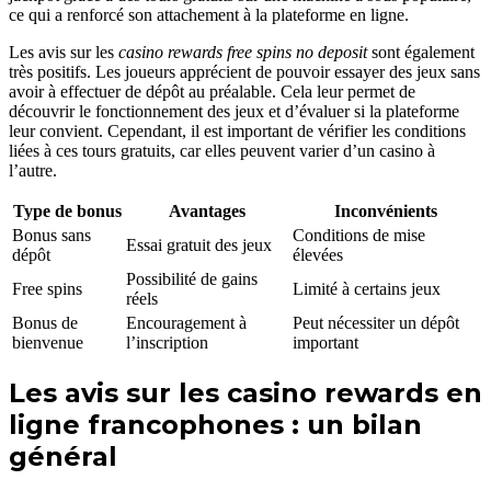
ce qui a renforcé son attachement à la plateforme en ligne.
Les avis sur les
casino rewards free spins no deposit
sont également
très positifs. Les joueurs apprécient de pouvoir essayer des jeux sans
avoir à effectuer de dépôt au préalable. Cela leur permet de
découvrir le fonctionnement des jeux et d’évaluer si la plateforme
leur convient. Cependant, il est important de vérifier les conditions
liées à ces tours gratuits, car elles peuvent varier d’un casino à
l’autre.
Type de bonus
Avantages
Inconvénients
Bonus sans
Conditions de mise
Essai gratuit des jeux
dépôt
élevées
Possibilité de gains
Free spins
Limité à certains jeux
réels
Bonus de
Encouragement à
Peut nécessiter un dépôt
bienvenue
l’inscription
important
Les avis sur les casino rewards en
ligne francophones : un bilan
général