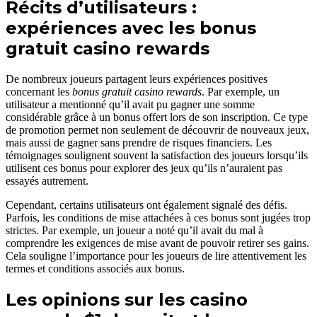
Récits d’utilisateurs :
expériences avec les bonus
gratuit casino rewards
De nombreux joueurs partagent leurs expériences positives
concernant les
bonus gratuit casino rewards
. Par exemple, un
utilisateur a mentionné qu’il avait pu gagner une somme
considérable grâce à un bonus offert lors de son inscription. Ce type
de promotion permet non seulement de découvrir de nouveaux jeux,
mais aussi de gagner sans prendre de risques financiers. Les
témoignages soulignent souvent la satisfaction des joueurs lorsqu’ils
utilisent ces bonus pour explorer des jeux qu’ils n’auraient pas
essayés autrement.
Cependant, certains utilisateurs ont également signalé des défis.
Parfois, les conditions de mise attachées à ces bonus sont jugées trop
strictes. Par exemple, un joueur a noté qu’il avait du mal à
comprendre les exigences de mise avant de pouvoir retirer ses gains.
Cela souligne l’importance pour les joueurs de lire attentivement les
termes et conditions associés aux bonus.
Les opinions sur les casino