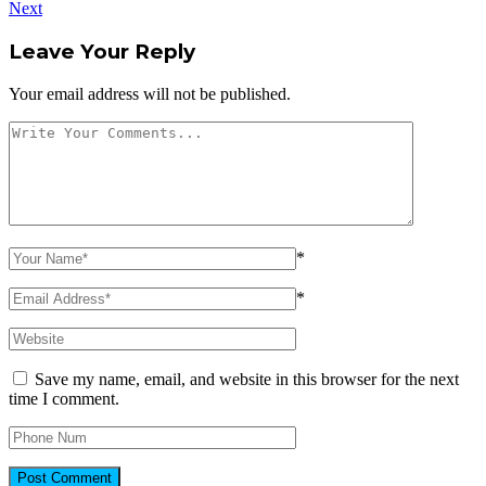
Next
Leave Your Reply
Your email address will not be published.
*
*
Save my name, email, and website in this browser for the next
time I comment.