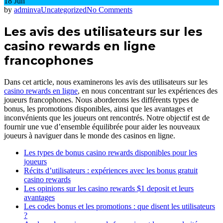
18
Jun
on
by
adminva
Uncategorized
No Comments
Les
avis
Les avis des utilisateurs sur les
des
casino rewards en ligne
utilisateurs
sur
francophones
les
casino
rewards
Dans cet article, nous examinerons les avis des utilisateurs sur les
en
casino rewards en ligne
, en nous concentrant sur les expériences des
ligne
joueurs francophones. Nous aborderons les différents types de
francophones
bonus, les promotions disponibles, ainsi que les avantages et
inconvénients que les joueurs ont rencontrés. Notre objectif est de
fournir une vue d’ensemble équilibrée pour aider les nouveaux
joueurs à naviguer dans le monde des casinos en ligne.
Les types de bonus casino rewards disponibles pour les
joueurs
Récits d’utilisateurs : expériences avec les bonus gratuit
casino rewards
Les opinions sur les casino rewards $1 deposit et leurs
avantages
Les codes bonus et les promotions : que disent les utilisateurs
?