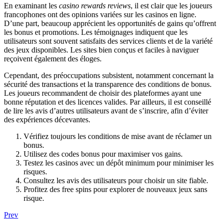
En examinant les
casino rewards reviews
, il est clair que les joueurs
francophones ont des opinions variées sur les casinos en ligne.
D’une part, beaucoup apprécient les opportunités de gains qu’offrent
les bonus et promotions. Les témoignages indiquent que les
utilisateurs sont souvent satisfaits des services clients et de la variété
des jeux disponibles. Les sites bien conçus et faciles à naviguer
reçoivent également des éloges.
Cependant, des préoccupations subsistent, notamment concernant la
sécurité des transactions et la transparence des conditions de bonus.
Les joueurs recommandent de choisir des plateformes ayant une
bonne réputation et des licences valides. Par ailleurs, il est conseillé
de lire les avis d’autres utilisateurs avant de s’inscrire, afin d’éviter
des expériences décevantes.
Vérifiez toujours les conditions de mise avant de réclamer un
bonus.
Utilisez des codes bonus pour maximiser vos gains.
Testez les casinos avec un dépôt minimum pour minimiser les
risques.
Consultez les avis des utilisateurs pour choisir un site fiable.
Profitez des free spins pour explorer de nouveaux jeux sans
risque.
Prev