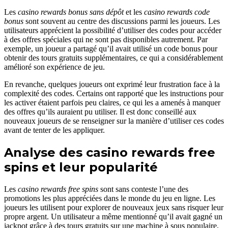
Les
casino rewards bonus sans dépôt
et les
casino rewards code
bonus
sont souvent au centre des discussions parmi les joueurs. Les
utilisateurs apprécient la possibilité d’utiliser des codes pour accéder
à des offres spéciales qui ne sont pas disponibles autrement. Par
exemple, un joueur a partagé qu’il avait utilisé un code bonus pour
obtenir des tours gratuits supplémentaires, ce qui a considérablement
amélioré son expérience de jeu.
En revanche, quelques joueurs ont exprimé leur frustration face à la
complexité des codes. Certains ont rapporté que les instructions pour
les activer étaient parfois peu claires, ce qui les a amenés à manquer
des offres qu’ils auraient pu utiliser. Il est donc conseillé aux
nouveaux joueurs de se renseigner sur la manière d’utiliser ces codes
avant de tenter de les appliquer.
Analyse des casino rewards free
spins et leur popularité
Les
casino rewards free spins
sont sans conteste l’une des
promotions les plus appréciées dans le monde du jeu en ligne. Les
joueurs les utilisent pour explorer de nouveaux jeux sans risquer leur
propre argent. Un utilisateur a même mentionné qu’il avait gagné un
jackpot grâce à des tours gratuits sur une machine à sous populaire,