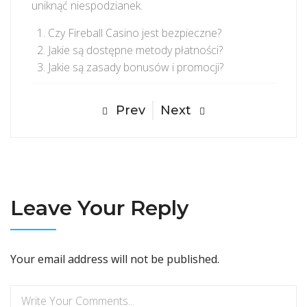
uniknąć niespodzianek.
Czy Fireball Casino jest bezpieczne?
Jakie są dostępne metody płatności?
Jakie są zasady bonusów i promocji?
Prev
Next
Leave Your Reply
Your email address will not be published.