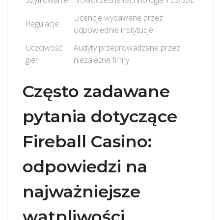
Szyfrowanie
Nowoczesne technologie TLS/SSL
Licencje wydawane przez
Regulacje
odpowiednie instytucje
Uczciwość
Audyty przeprowadzane przez
gier
niezależne firmy
Często zadawane
pytania dotyczące
Fireball Casino:
odpowiedzi na
najważniejsze
wątpliwości