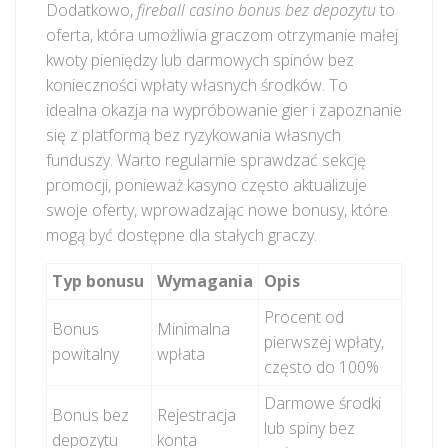
Dodatkowo,
fireball casino bonus bez depozytu
to
oferta, która umożliwia graczom otrzymanie małej
kwoty pieniędzy lub darmowych spinów bez
konieczności wpłaty własnych środków. To
idealna okazja na wypróbowanie gier i zapoznanie
się z platformą bez ryzykowania własnych
funduszy. Warto regularnie sprawdzać sekcję
promocji, ponieważ kasyno często aktualizuje
swoje oferty, wprowadzając nowe bonusy, które
mogą być dostępne dla stałych graczy.
Typ bonusu
Wymagania
Opis
Procent od
Bonus
Minimalna
pierwszej wpłaty,
powitalny
wpłata
często do 100%
Darmowe środki
Bonus bez
Rejestracja
lub spiny bez
depozytu
konta