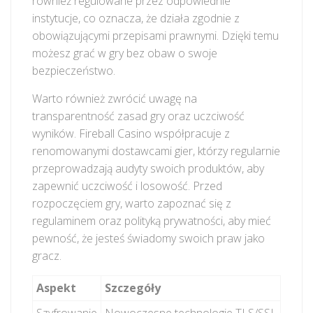
również regulowane przez odpowiednie
instytucje, co oznacza, że działa zgodnie z
obowiązującymi przepisami prawnymi. Dzięki temu
możesz grać w gry bez obaw o swoje
bezpieczeństwo.
Warto również zwrócić uwagę na
transparentność zasad gry oraz uczciwość
wyników. Fireball Casino współpracuje z
renomowanymi dostawcami gier, którzy regularnie
przeprowadzają audyty swoich produktów, aby
zapewnić uczciwość i losowość. Przed
rozpoczęciem gry, warto zapoznać się z
regulaminem oraz polityką prywatności, aby mieć
pewność, że jesteś świadomy swoich praw jako
gracz.
Aspekt
Szczegóły