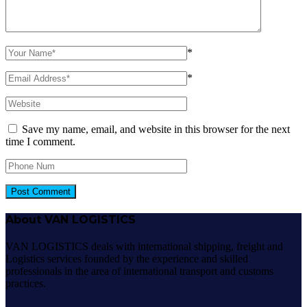
*
*
Save my name, email, and website in this browser for the next
time I comment.
About VAN LOGISTICS
VAN LOGISTICS deals with international shipping, freight and
Logistics services founded by the experience and skilled
professionals in the area of international transport and customs
practices.