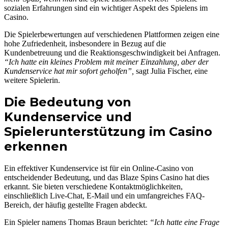
sozialen Erfahrungen sind ein wichtiger Aspekt des Spielens im
Casino.
Die Spielerbewertungen auf verschiedenen Plattformen zeigen eine
hohe Zufriedenheit, insbesondere in Bezug auf die
Kundenbetreuung und die Reaktionsgeschwindigkeit bei Anfragen.
“Ich hatte ein kleines Problem mit meiner Einzahlung, aber der
Kundenservice hat mir sofort geholfen”,
sagt Julia Fischer, eine
weitere Spielerin.
Die Bedeutung von
Kundenservice und
Spielerunterstützung im Casino
erkennen
Ein effektiver Kundenservice ist für ein Online-Casino von
entscheidender Bedeutung, und das Blaze Spins Casino hat dies
erkannt. Sie bieten verschiedene Kontaktmöglichkeiten,
einschließlich Live-Chat, E-Mail und ein umfangreiches FAQ-
Bereich, der häufig gestellte Fragen abdeckt.
Ein Spieler namens Thomas Braun berichtet:
“Ich hatte eine Frage