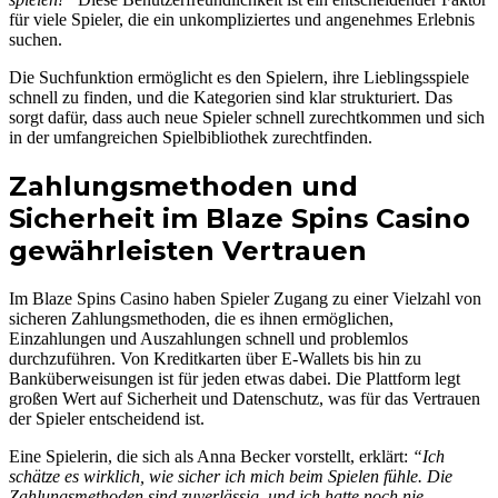
für viele Spieler, die ein unkompliziertes und angenehmes Erlebnis
suchen.
Die Suchfunktion ermöglicht es den Spielern, ihre Lieblingsspiele
schnell zu finden, und die Kategorien sind klar strukturiert. Das
sorgt dafür, dass auch neue Spieler schnell zurechtkommen und sich
in der umfangreichen Spielbibliothek zurechtfinden.
Zahlungsmethoden und
Sicherheit im Blaze Spins Casino
gewährleisten Vertrauen
Im Blaze Spins Casino haben Spieler Zugang zu einer Vielzahl von
sicheren Zahlungsmethoden, die es ihnen ermöglichen,
Einzahlungen und Auszahlungen schnell und problemlos
durchzuführen. Von Kreditkarten über E-Wallets bis hin zu
Banküberweisungen ist für jeden etwas dabei. Die Plattform legt
großen Wert auf Sicherheit und Datenschutz, was für das Vertrauen
der Spieler entscheidend ist.
Eine Spielerin, die sich als Anna Becker vorstellt, erklärt:
“Ich
schätze es wirklich, wie sicher ich mich beim Spielen fühle. Die
Zahlungsmethoden sind zuverlässig, und ich hatte noch nie