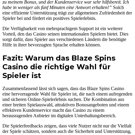
zu meinem Bonus, und der Kundenservice war sehr hilfsbereit. Ich
habe in weniger als fünf Minuten eine Antwort erhalten!”
Solch
eine effiziente Unterstützung trägt zur allgemeinen Zufriedenheit der
Spieler bei und fördert ein positives Spielerlebnis.
Die Verfügbarkeit von mehrsprachigem Support ist ein weiterer
Vorteil, den das Casino seinen internationalen Spielern bietet. Dies
sorgt dafür, dass Spieler aus verschiedenen Ländern die benötigte
Hilfe in ihrer bevorzugten Sprache erhalten können.
Fazit: Warum das Blaze Spins
Casino die richtige Wahl für
Spieler ist
Zusammenfassend lässt sich sagen, dass das Blaze Spins Casino
eine hervorragende Wahl für Spieler ist, die nach einem aufregenden
und sicheren Online-Spielerlebnis suchen. Die Kombination aus
einer breiten Spielauswahl, attraktiven Bonusangeboten und einem
effektiven Kundenservice macht das Casino zu einem
herausragenden Anbieter im digitalen Unterhaltungsbereich.
Die Spielerfeedbacks zeigen, dass viele Nutzer nicht nur die Vielfalt
der Spiele schätzen, sondern auch die Sicherheit und Unterstützung,