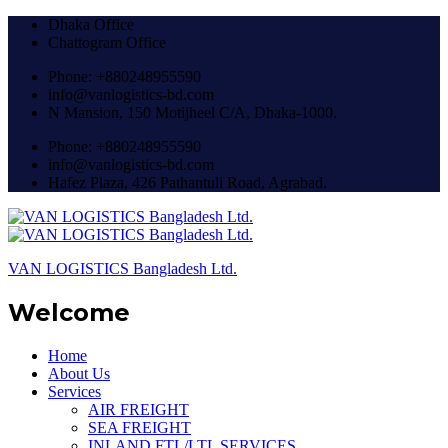
Dhaka Office
Chattogram Office
Phone: +880248955590
info@vanlogistics-bd.com
N Mansion, 150 Motijheel C/A, Dhaka-1000.
Phone: +880248955590
info@vanlogistics-bd.com
Hafez Plaza, 426 Pathantuli Road, Agrabad.
VAN LOGISTICS Bangladesh Ltd.
Welcome
Home
About Us
Services
AIR FREIGHT
SEA FREIGHT
INLAND FTL/LTL SERVICES