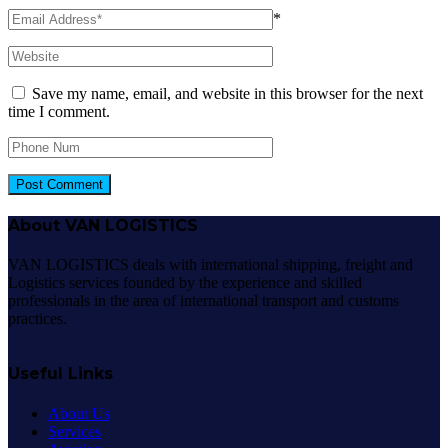
*
Save my name, email, and website in this browser for the next
time I comment.
About VAN LOGISTICS
VAN LOGISTICS deals with international shipping, freight and
Logistics services founded by the experience and skilled
professionals in the area of international transport and customs
practices.
Useful Links
About Us
Services