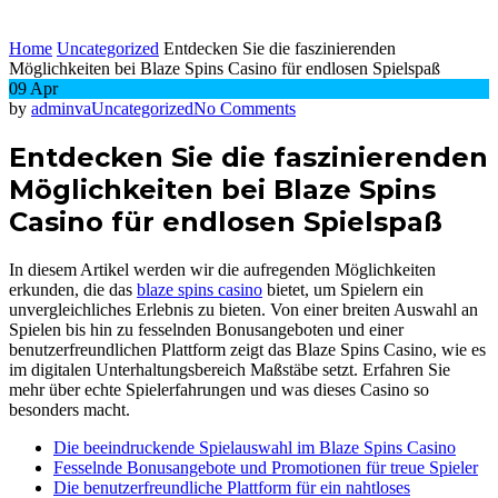
Home
Uncategorized
Entdecken Sie die faszinierenden
Möglichkeiten bei Blaze Spins Casino für endlosen Spielspaß
09
Apr
on
by
adminva
Uncategorized
No Comments
Entdecken
Sie
Entdecken Sie die faszinierenden
die
Möglichkeiten bei Blaze Spins
faszinierenden
Möglichkeiten
Casino für endlosen Spielspaß
bei
Blaze
Spins
In diesem Artikel werden wir die aufregenden Möglichkeiten
Casino
erkunden, die das
blaze spins casino
bietet, um Spielern ein
für
unvergleichliches Erlebnis zu bieten. Von einer breiten Auswahl an
endlosen
Spielen bis hin zu fesselnden Bonusangeboten und einer
Spielspaß
benutzerfreundlichen Plattform zeigt das Blaze Spins Casino, wie es
im digitalen Unterhaltungsbereich Maßstäbe setzt. Erfahren Sie
mehr über echte Spielerfahrungen und was dieses Casino so
besonders macht.
Die beeindruckende Spielauswahl im Blaze Spins Casino
Fesselnde Bonusangebote und Promotionen für treue Spieler
Die benutzerfreundliche Plattform für ein nahtloses