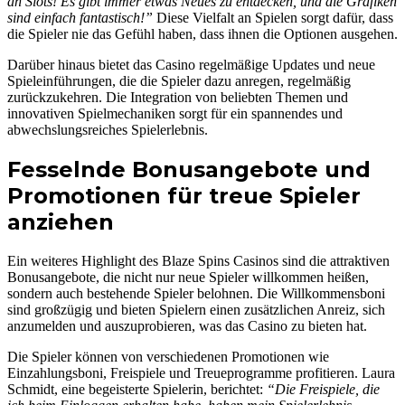
an Slots! Es gibt immer etwas Neues zu entdecken, und die Grafiken
sind einfach fantastisch!”
Diese Vielfalt an Spielen sorgt dafür, dass
die Spieler nie das Gefühl haben, dass ihnen die Optionen ausgehen.
Darüber hinaus bietet das Casino regelmäßige Updates und neue
Spieleinführungen, die die Spieler dazu anregen, regelmäßig
zurückzukehren. Die Integration von beliebten Themen und
innovativen Spielmechaniken sorgt für ein spannendes und
abwechslungsreiches Spielerlebnis.
Fesselnde Bonusangebote und
Promotionen für treue Spieler
anziehen
Ein weiteres Highlight des Blaze Spins Casinos sind die attraktiven
Bonusangebote, die nicht nur neue Spieler willkommen heißen,
sondern auch bestehende Spieler belohnen. Die Willkommensboni
sind großzügig und bieten Spielern einen zusätzlichen Anreiz, sich
anzumelden und auszuprobieren, was das Casino zu bieten hat.
Die Spieler können von verschiedenen Promotionen wie
Einzahlungsboni, Freispiele und Treueprogramme profitieren. Laura
Schmidt, eine begeisterte Spielerin, berichtet:
“Die Freispiele, die