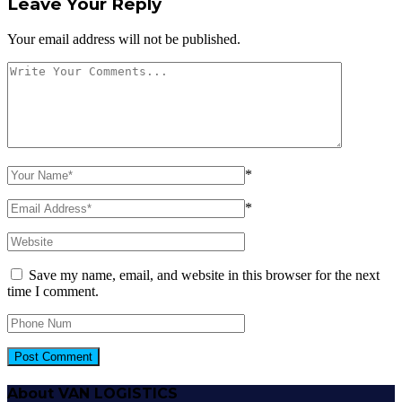
Leave Your Reply
Your email address will not be published.
*
*
Save my name, email, and website in this browser for the next
time I comment.
About VAN LOGISTICS