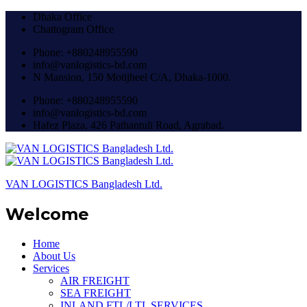
Dhaka Office
Chattogram Office
Phone: +880248955590
info@vanlogistics-bd.com
N Mansion, 150 Motijheel C/A, Dhaka-1000.
Phone: +880248955590
info@vanlogistics-bd.com
Hafez Plaza, 426 Pathantuli Road, Agrabad.
VAN LOGISTICS Bangladesh Ltd.
Welcome
Home
About Us
Services
AIR FREIGHT
SEA FREIGHT
INLAND FTL/LTL SERVICES