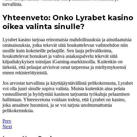
turvallista.
Yhteenveto: Onko Lyrabet kasino
oikea valinta sinulle?
Lyrabet kasino tarjoaa erinomaisia mahdollisuuksia ja ainutlaatuisia
ominaisuuksia, jotka tekevät siitä houkuttelevan vaihtoehdon niin
uusille kuin kokeneille pelaajille. Sen laaja pelivalikoima,
houkuttelevat bonukset ja vahva asiakaspalvelu tekevät siitä
kilpailukykyisen toimijan iGaming-markkinoilla. Kuitenkin on
tärkeää, että pelaajat arvioivat omat tarpeensa ja mieltymyksensä
ennen rekisteröitymistä.
Jos arvostat turvallista ja käyttäjäystävällistä pelikokemusta, Lyrabet
voi olla juuri sinulle sopiva valinta. Muista kuitenkin aina pelata
vastuullisesti ja hyödyntää kasinon tarjoamia työkaluja pelaamisen
hallintaan. Yhteenvetona voidaan todeta, että Lyrabet on kasino,
joka ansaitsee huomiosi, ja se voi tarjota unohtumattomia
pelikokemuksia.
Prev
Next