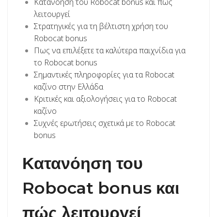
Κατανόηση του Robocat bonus και πώς
λειτουργεί
Στρατηγικές για τη βέλτιστη χρήση του
Robocat bonus
Πως να επιλέξετε τα καλύτερα παιχνίδια για
το Robocat bonus
Σημαντικές πληροφορίες για τα Robocat
καζίνο στην Ελλάδα
Κριτικές και αξιολογήσεις για το Robocat
καζίνο
Συχνές ερωτήσεις σχετικά με το Robocat
bonus
Κατανόηση του
Robocat bonus και
πώς λειτουργεί