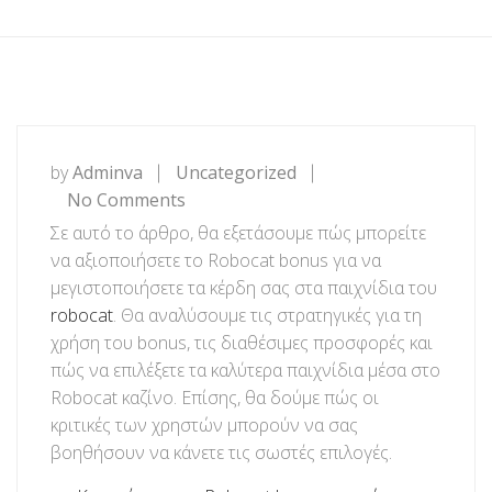
by
Adminva
Uncategorized
on
No Comments
Μάθετε
Σε αυτό το άρθρο, θα εξετάσουμε πώς μπορείτε
πώς
να αξιοποιήσετε το Robocat bonus για να
να
μεγιστοποιήσετε τα κέρδη σας στα παιχνίδια του
χρησιμοποιείτε
robocat
. Θα αναλύσουμε τις στρατηγικές για τη
το
χρήση του bonus, τις διαθέσιμες προσφορές και
Robocat
πώς να επιλέξετε τα καλύτερα παιχνίδια μέσα στο
bonus
Robocat καζίνο. Επίσης, θα δούμε πώς οι
για
κριτικές των χρηστών μπορούν να σας
μεγαλύτερα
βοηθήσουν να κάνετε τις σωστές επιλογές.
κέρδη