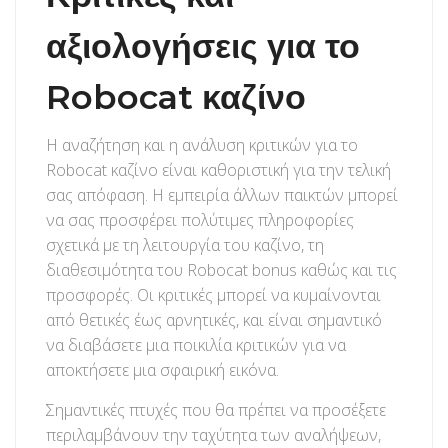
αξιολογήσεις για το
Robocat καζίνο
Η αναζήτηση και η ανάλυση κριτικών για το
Robocat καζίνο είναι καθοριστική για την τελική
σας απόφαση. Η εμπειρία άλλων παικτών μπορεί
να σας προσφέρει πολύτιμες πληροφορίες
σχετικά με τη λειτουργία του καζίνο, τη
διαθεσιμότητα του Robocat bonus καθώς και τις
προσφορές. Οι κριτικές μπορεί να κυμαίνονται
από θετικές έως αρνητικές, και είναι σημαντικό
να διαβάσετε μια ποικιλία κριτικών για να
αποκτήσετε μια σφαιρική εικόνα.
Σημαντικές πτυχές που θα πρέπει να προσέξετε
περιλαμβάνουν την ταχύτητα των αναλήψεων,