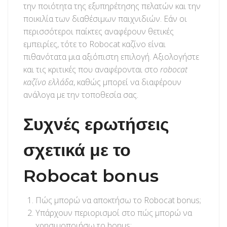
την ποιότητα της εξυπηρέτησης πελατών και την
ποικιλία των διαθέσιμων παιχνιδιών. Εάν οι
περισσότεροι παίκτες αναφέρουν θετικές
εμπειρίες, τότε το Robocat καζίνο είναι
πιθανότατα μια αξιόπιστη επιλογή. Αξιολογήστε
και τις κριτικές που αναφέρονται στο
robocat
καζίνο ελλάδα
, καθώς μπορεί να διαφέρουν
ανάλογα με την τοποθεσία σας.
Συχνές ερωτήσεις
σχετικά με το
Robocat bonus
Πώς μπορώ να αποκτήσω το Robocat bonus;
Υπάρχουν περιορισμοί στο πώς μπορώ να
χρησιμοποιήσω το bonus;