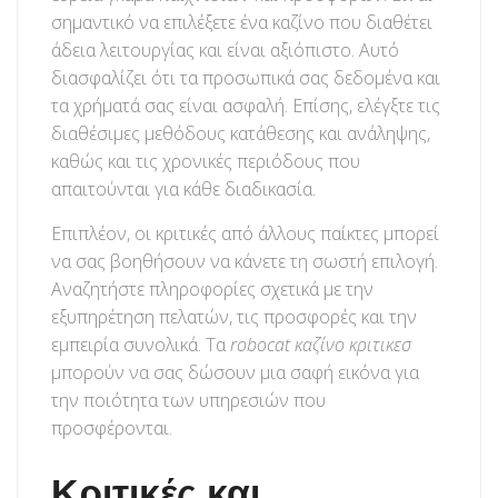
σημαντικό να επιλέξετε ένα καζίνο που διαθέτει
άδεια λειτουργίας και είναι αξιόπιστο. Αυτό
διασφαλίζει ότι τα προσωπικά σας δεδομένα και
τα χρήματά σας είναι ασφαλή. Επίσης, ελέγξτε τις
διαθέσιμες μεθόδους κατάθεσης και ανάληψης,
καθώς και τις χρονικές περιόδους που
απαιτούνται για κάθε διαδικασία.
Επιπλέον, οι κριτικές από άλλους παίκτες μπορεί
να σας βοηθήσουν να κάνετε τη σωστή επιλογή.
Αναζητήστε πληροφορίες σχετικά με την
εξυπηρέτηση πελατών, τις προσφορές και την
εμπειρία συνολικά. Τα
robocat καζίνο κριτικεσ
μπορούν να σας δώσουν μια σαφή εικόνα για
την ποιότητα των υπηρεσιών που
προσφέρονται.
Κριτικές και