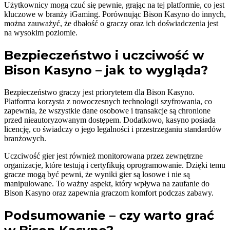
Użytkownicy mogą czuć się pewnie, grając na tej platformie, co jest
kluczowe w branży iGaming. Porównując Bison Kasyno do innych,
można zauważyć, że dbałość o graczy oraz ich doświadczenia jest
na wysokim poziomie.
Bezpieczeństwo i uczciwość w
Bison Kasyno – jak to wygląda?
Bezpieczeństwo graczy jest priorytetem dla Bison Kasyno.
Platforma korzysta z nowoczesnych technologii szyfrowania, co
zapewnia, że wszystkie dane osobowe i transakcje są chronione
przed nieautoryzowanym dostępem. Dodatkowo, kasyno posiada
licencję, co świadczy o jego legalności i przestrzeganiu standardów
branżowych.
Uczciwość gier jest również monitorowana przez zewnętrzne
organizacje, które testują i certyfikują oprogramowanie. Dzięki temu
gracze mogą być pewni, że wyniki gier są losowe i nie są
manipulowane. To ważny aspekt, który wpływa na zaufanie do
Bison Kasyno oraz zapewnia graczom komfort podczas zabawy.
Podsumowanie – czy warto grać