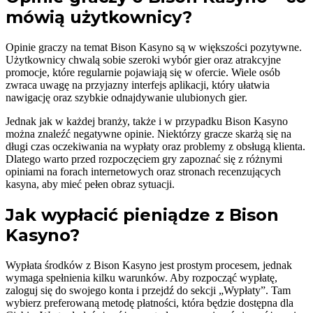
mówią użytkownicy?
Opinie graczy na temat Bison Kasyno są w większości pozytywne.
Użytkownicy chwalą sobie szeroki wybór gier oraz atrakcyjne
promocje, które regularnie pojawiają się w ofercie. Wiele osób
zwraca uwagę na przyjazny interfejs aplikacji, który ułatwia
nawigację oraz szybkie odnajdywanie ulubionych gier.
Jednak jak w każdej branży, także i w przypadku Bison Kasyno
można znaleźć negatywne opinie. Niektórzy gracze skarżą się na
długi czas oczekiwania na wypłaty oraz problemy z obsługą klienta.
Dlatego warto przed rozpoczęciem gry zapoznać się z różnymi
opiniami na forach internetowych oraz stronach recenzujących
kasyna, aby mieć pełen obraz sytuacji.
Jak wypłacić pieniądze z Bison
Kasyno?
Wypłata środków z Bison Kasyno jest prostym procesem, jednak
wymaga spełnienia kilku warunków. Aby rozpocząć wypłatę,
zaloguj się do swojego konta i przejdź do sekcji „Wypłaty”. Tam
wybierz preferowaną metodę płatności, która będzie dostępna dla