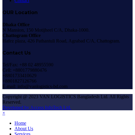
Contact
OUR Location
Dhaka Office
N Mansion, 150 Motijheel C/A, Dhaka-1000.
Chattogram Office
Hafez plaza, 426 Pathantuli Road, Agrabad C/A, Chattogram.
Contact Us
Tel/Fax: +88 02 48955590
Cell: +8801779880476
+8801733410629
+8801827126766
E-mail: info@vanlogistics-bd.com
Copyright @ 2023 VAN LOGISTICS Bangladesh Ltd. All Rights
Reserved.
Developed by Access InfoTech Ltd.
×
Home
About Us
Services