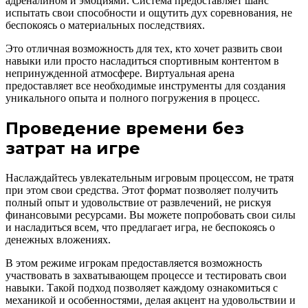
адреналином и эмоциями. Система предоставляет шанс
испытать свои способности и ощутить дух соревнования, не
беспокоясь о материальных последствиях.
Это отличная возможность для тех, кто хочет развить свои
навыки или просто насладиться спортивным контентом в
непринужденной атмосфере. Виртуальная арена
предоставляет все необходимые инструменты для создания
уникального опыта и полного погружения в процесс.
Проведение времени без
затрат на игре
Наслаждайтесь увлекательным игровым процессом, не тратя
при этом свои средства. Этот формат позволяет получить
полный опыт и удовольствие от развлечений, не рискуя
финансовыми ресурсами. Вы можете попробовать свои силы
и насладиться всем, что предлагает игра, не беспокоясь о
денежных вложениях.
В этом режиме игрокам предоставляется возможность
участвовать в захватывающем процессе и тестировать свои
навыки. Такой подход позволяет каждому ознакомиться с
механикой и особенностями, делая акцент на удовольствии и