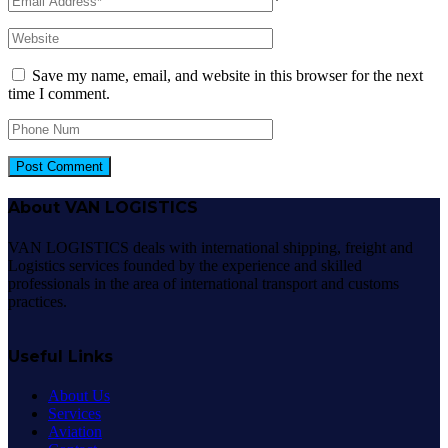
*
Save my name, email, and website in this browser for the next
time I comment.
About VAN LOGISTICS
VAN LOGISTICS deals with international shipping, freight and
Logistics services founded by the experience and skilled
professionals in the area of international transport and customs
practices.
Useful Links
About Us
Services
Aviation