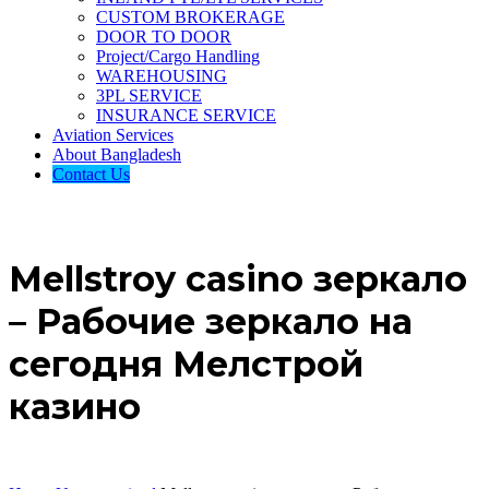
CUSTOM BROKERAGE
DOOR TO DOOR
Project/Cargo Handling
WAREHOUSING
3PL SERVICE
INSURANCE SERVICE
Aviation Services
About Bangladesh
Contact Us
Mellstroy casino зеркало
– Рабочие зеркало на
сегодня Мелстрой
казино