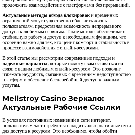
продолжить взаимодействие с платформами без прерываний.
Актуальные методы обхода блокировок
и временных
ограничений могут существенно облегчить жизнь
пользователям, предоставляя возможность непрерывного
доступа к любимым сервисам. Такие методы обеспечивают
стабильную работу и доступ к необходимым функциям, что
особенно важно для тех, кто ценит комфорт и стабильность в
процессе взаимодействия с онлайн-ресурсами.
В этой статье мы рассмотрим современные подходы и
надежные варианты
, которые помогут вам оставаться на
связи с вашим любимым онлайн-ресурсом. Это позволит
избежать неудобств, связанных с временным недоступностью
платформ и обеспечит бесперебойный доступ к важным
услугам.
Mellstroy Casino Зеркало:
Актуальные Рабочие Ссылки
В условиях постоянных изменений в сети интернет,
пользователям часто требуется находить альтернативные пути
для доступа к ресурсам. Это необходимо, чтобы обойти