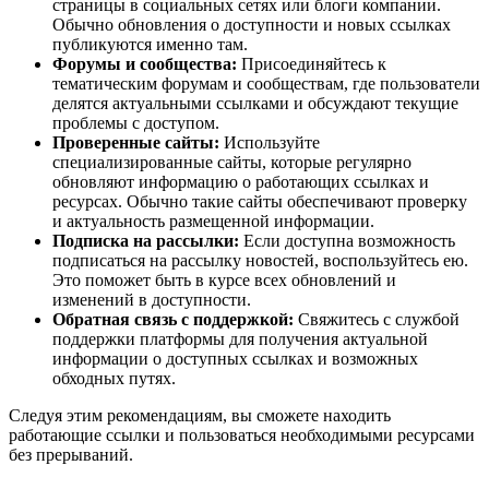
страницы в социальных сетях или блоги компании.
Обычно обновления о доступности и новых ссылках
публикуются именно там.
Форумы и сообщества:
Присоединяйтесь к
тематическим форумам и сообществам, где пользователи
делятся актуальными ссылками и обсуждают текущие
проблемы с доступом.
Проверенные сайты:
Используйте
специализированные сайты, которые регулярно
обновляют информацию о работающих ссылках и
ресурсах. Обычно такие сайты обеспечивают проверку
и актуальность размещенной информации.
Подписка на рассылки:
Если доступна возможность
подписаться на рассылку новостей, воспользуйтесь ею.
Это поможет быть в курсе всех обновлений и
изменений в доступности.
Обратная связь с поддержкой:
Свяжитесь с службой
поддержки платформы для получения актуальной
информации о доступных ссылках и возможных
обходных путях.
Следуя этим рекомендациям, вы сможете находить
работающие ссылки и пользоваться необходимыми ресурсами
без прерываний.