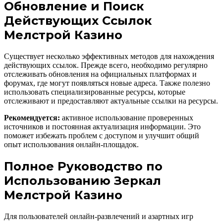
Обновление и Поиск
Действующих Ссылок
Мелстрой Казино
Существует несколько эффективных методов для нахождения
действующих ссылок. Прежде всего, необходимо регулярно
отслеживать обновления на официальных платформах и
форумах, где могут появляться новые адреса. Также полезно
использовать специализированные ресурсы, которые
отслеживают и предоставляют актуальные ссылки на ресурсы.
Рекомендуется:
активное использование проверенных
источников и постоянная актуализация информации. Это
поможет избежать проблем с доступом и улучшит общий
опыт использования онлайн-площадок.
Полное Руководство по
Использованию Зеркал
Мелстрой Казино
Для пользователей онлайн-развлечений и азартных игр