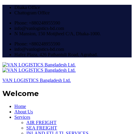
Dhaka Office
Chattogram Office
Phone: +880248955590
info@vanlogistics-bd.com
N Mansion, 150 Motijheel C/A, Dhaka-1000.
Phone: +880248955590
info@vanlogistics-bd.com
Hafez Plaza, 426 Pathantuli Road, Agrabad.
VAN LOGISTICS Bangladesh Ltd.
Welcome
Home
About Us
Services
AIR FREIGHT
SEA FREIGHT
INLAND FTL/LTL SERVICES