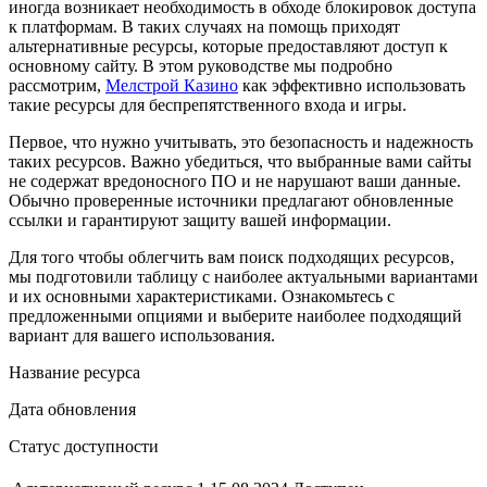
иногда возникает необходимость в обходе блокировок доступа
к платформам. В таких случаях на помощь приходят
альтернативные ресурсы, которые предоставляют доступ к
основному сайту. В этом руководстве мы подробно
рассмотрим,
Мелстрой Казино
как эффективно использовать
такие ресурсы для беспрепятственного входа и игры.
Первое, что нужно учитывать, это безопасность и надежность
таких ресурсов. Важно убедиться, что выбранные вами сайты
не содержат вредоносного ПО и не нарушают ваши данные.
Обычно проверенные источники предлагают обновленные
ссылки и гарантируют защиту вашей информации.
Для того чтобы облегчить вам поиск подходящих ресурсов,
мы подготовили таблицу с наиболее актуальными вариантами
и их основными характеристиками. Ознакомьтесь с
предложенными опциями и выберите наиболее подходящий
вариант для вашего использования.
Название ресурса
Дата обновления
Статус доступности