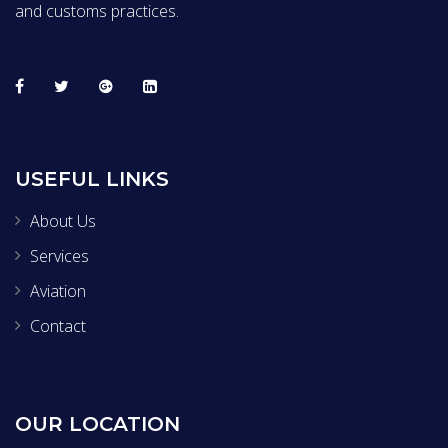
and customs practices.
USEFUL LINKS
About Us
Services
Aviation
Contact
OUR LOCATION