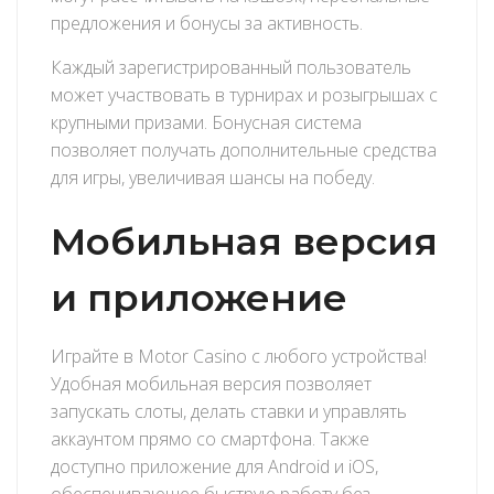
предложения и бонусы за активность.
Каждый зарегистрированный пользователь
может участвовать в турнирах и розыгрышах с
крупными призами. Бонусная система
позволяет получать дополнительные средства
для игры, увеличивая шансы на победу.
Мобильная версия
и приложение
Играйте в Motor Casino с любого устройства!
Удобная мобильная версия позволяет
запускать слоты, делать ставки и управлять
аккаунтом прямо со смартфона. Также
доступно приложение для Android и iOS,
обеспечивающее быструю работу без