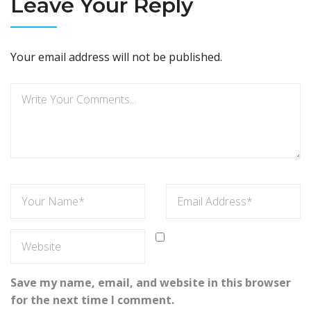
Leave Your Reply
Your email address will not be published.
Save my name, email, and website in this browser
for the next time I comment.