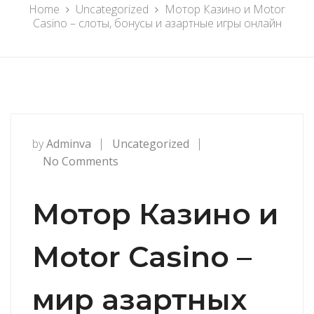
Home
Uncategorized
Мотор Казино и Motor
Casino – слоты, бонусы и азартные игры онлайн
by
Adminva
Uncategorized
on
No Comments
Мотор
Казино
Мотор Казино и
и
Motor
Motor Casino –
Casino
–
слоты,
мир азартных
бонусы