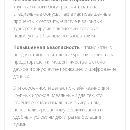
крупные игроки могут рассчитывать на
специальные бонусы, такие как повышенные
проценты к депозиту, участие в закрытых
турнирах и другие привилегии, которые
недоступны обычным пользователям.
Повышенная безопасность
– такие казино
внедряют дополнительные уровни защиты для
предотвращения мошенничества, включая
двухфакторную аутентификацию и шифрование
данных.
Эти особенности делают онлайн казино для
крупных игроков идеальными для тех, кто
стремится к максимальным выигрышам,
персонализированному обслуживанию и
удобным условиям для игры на большие
суммы.