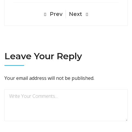
Prev
Next
Leave Your Reply
Your email address will not be published.