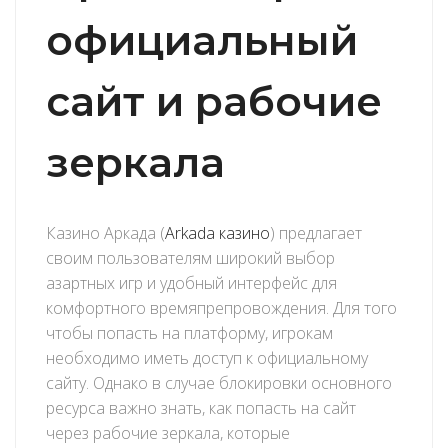
Зеркало
официальный
сайт и рабочие
зеркала
Казино Аркада (
Arkada казино
) предлагает
своим пользователям широкий выбор
азартных игр и удобный интерфейс для
комфортного времяпрепровождения. Для того
чтобы попасть на платформу, игрокам
необходимо иметь доступ к официальному
сайту. Однако в случае блокировки основного
ресурса важно знать, как попасть на сайт
через рабочие зеркала, которые