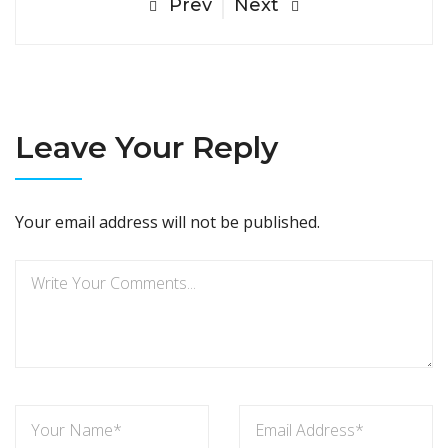
Prev
Next
Leave Your Reply
Your email address will not be published.