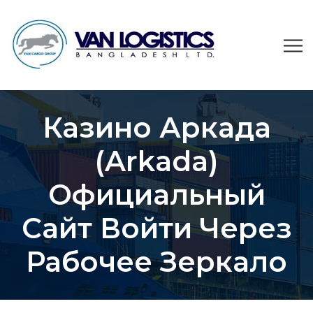
Казино Аркада
(Arkada)
Официальный
Сайт Войти Через
Рабочее Зеркало