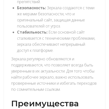
препятствий.
Безопасность:
Зеркала создаются с теми
же мерами безопасности, что и
оригинальный сайт, защищая данные
пользователей от угроз.
Стабильность:
Если основной сайт
сталкивается с техническими проблемами,
зеркала обеспечивают непрерывный
доступ к платформе.
Зеркала регулярно обновляются и
поддерживаются, что позволяет всегда быть
уверенным в их актуальности. Для того чтобы
найти рабочее зеркало, важно использовать
проверенные источники и избегать переходов
по сомнительным ссылкам.
Преимущества