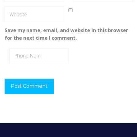
Save my name, email, and website in this browser
for the next time I comment.