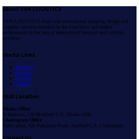
About VAN LOGISTICS
VAN LOGISTICS deals with international shipping, freight and
Logistics services founded by the experience and skilled
professionals in the area of international transport and customs
practices.
Useful Links
About Us
Services
Aviation
Contact
OUR Location
Dhaka Office
N Mansion, 150 Motijheel C/A, Dhaka-1000.
Chattogram Office
Hafez plaza, 426 Pathantuli Road, Agrabad C/A, Chattogram.
Contact Us