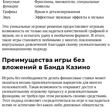
Бонусные
Фриспины, множители, специальные
функции
символы
Графика
Яркая и детализированная
Звук
Эффектные звуковые эффекты и музыка
Эти уникальные игровые решения предоставляют игрокам
возможность не только насладиться качественной графикой и
звуком, но и испытать удачу в необычном формате. В итоге,
такие игры становятся любимыми у многих поклонников
виртуальных развлечений благодаря своему увлекательному и
инновационному подходу.
Преимущества игры без
вложений в Банда Казино
Играть без необходимости делать финансовые ставки может
оказаться весьма привлекательным вариантом для многих
пользователей. Такая возможность открывает доступ к
увлекательному игровому процессу и развлекательным
функциям, не требуя при этом рисковать своими средствами.
Этот подход позволяет сосредоточиться на игре и насладиться
всеми ее аспектами без каких-либо денежных обязательств.