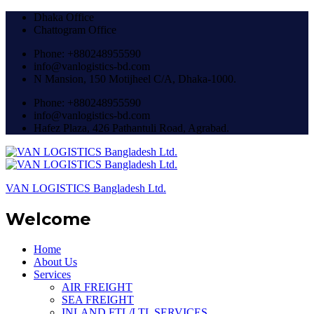
Dhaka Office
Chattogram Office
Phone: +880248955590
info@vanlogistics-bd.com
N Mansion, 150 Motijheel C/A, Dhaka-1000.
Phone: +880248955590
info@vanlogistics-bd.com
Hafez Plaza, 426 Pathantuli Road, Agrabad.
VAN LOGISTICS Bangladesh Ltd.
Welcome
Home
About Us
Services
AIR FREIGHT
SEA FREIGHT
INLAND FTL/LTL SERVICES