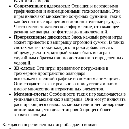
BAR или семерок.
Современные видеослоты:
Оснащены передовыми
графическими и анимационными технологиями. Эти
игры включают множество бонусных функций, таких
как бесплатные вращения и дополнительные раунды.
Часто имеют тематическое оформление, отражающее
различные жанры, от фэнтези до приключений.
Прогрессивные джекпоты:
Здесь каждый раунд игры
может привести к выигрышу огромной суммы. В таких
слотах часть ставки каждого игрока добавляется к
общему джекпоту, который может быть выигран
случайным образом или по достижению определенных
условий.
3D-слоты:
Эти игры предлагают погружение в
трехмерное пространство благодаря
высококачественной графике и сложным анимациям.
Они создают эффект реального присутствия и часто
имеют множество интерактивных элементов.
Мегавин-слоты:
Особенности таких игр заключаются в
уникальных механиках выигрыша. Они могут включать
расширяющиеся символы, множители и нестандартные
линии выплат, что делает игровой процесс более
захватывающим.
Каждая из перечисленных игр обладает своими