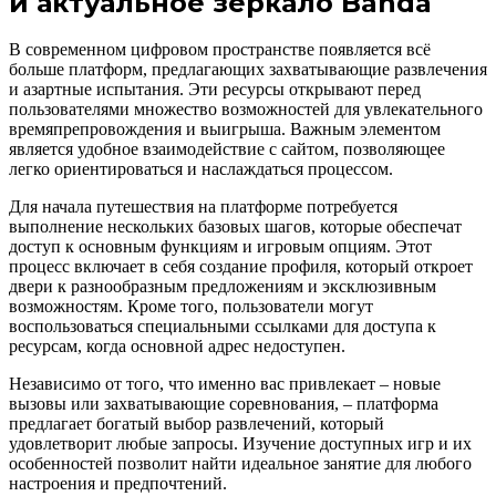
и актуальное зеркало Banda
В современном цифровом пространстве появляется всё
больше платформ, предлагающих захватывающие развлечения
и азартные испытания. Эти ресурсы открывают перед
пользователями множество возможностей для увлекательного
времяпрепровождения и выигрыша. Важным элементом
является удобное взаимодействие с сайтом, позволяющее
легко ориентироваться и наслаждаться процессом.
Для начала путешествия на платформе потребуется
выполнение нескольких базовых шагов, которые обеспечат
доступ к основным функциям и игровым опциям. Этот
процесс включает в себя создание профиля, который откроет
двери к разнообразным предложениям и эксклюзивным
возможностям. Кроме того, пользователи могут
воспользоваться специальными ссылками для доступа к
ресурсам, когда основной адрес недоступен.
Независимо от того, что именно вас привлекает – новые
вызовы или захватывающие соревнования, – платформа
предлагает богатый выбор развлечений, который
удовлетворит любые запросы. Изучение доступных игр и их
особенностей позволит найти идеальное занятие для любого
настроения и предпочтений.