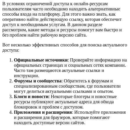
В условиях ограничений доступа к онлайн-ресурсам
пользователям часто необходимо находить альтернативные
способы входа на платформу. Для этого важно знать, как
оперативно найти действующую ссылку, которая обеспечит
доступ к необходимым услугам. В данном разделе
рассмотрим, какие методы и ресурсы помогут вам быстро и
без проблем найти рабочую версию сайта.
Вот несколько эффективных способов для поиска актуального
доступа:
Официальные источники
: Проверяйте информацию на
официальных страницах и социальных сетях компании.
Часто там размещаются актуальные ссылки и
инструкции.
Форумы и сообщества
: Обратитесь к форумам и
специализированным сообществам, где пользователи
могут делиться актуальными ссылками и опытом.
Блоги и новости
: Некоторые блогеры и новостные
ресурсы публикуют актуальные адреса для обхода
блокировок и проблем с доступом.
Приложения и расширения
: Используйте приложения
и расширения для браузеров, которые помогают
находить доступные версии сайтов.