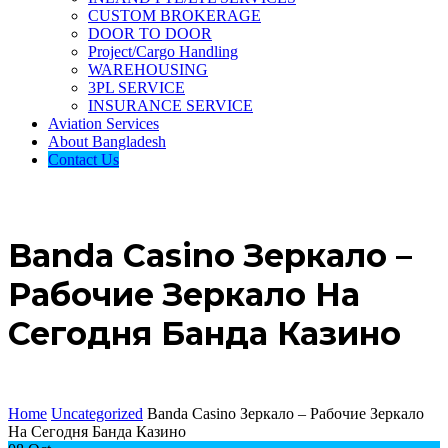
CUSTOM BROKERAGE
DOOR TO DOOR
Project/Cargo Handling
WAREHOUSING
3PL SERVICE
INSURANCE SERVICE
Aviation Services
About Bangladesh
Contact Us
Banda Casino Зеркало –
Рабочие Зеркало На
Сегодня Банда Казино
Home
Uncategorized
Banda Casino Зеркало – Рабочие Зеркало
На Сегодня Банда Казино