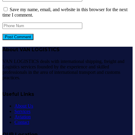
Save my name, email, and website in this browser for the next
time I comment.
About VAN LOGISTICS
VAN LOGISTICS deals with international shipping, freight and
Logistics services founded by the experience and skilled
professionals in the area of international transport and customs
practices.
Useful Links
About Us
Services
Aviation
Contact
OUR Location