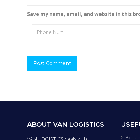
Save my name, email, and website in this br
ABOUT VAN LOGISTICS
USEF
About
VAN LOGISTICS deals with