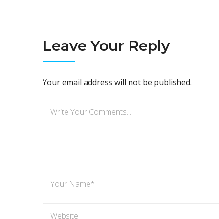
Leave Your Reply
Your email address will not be published.