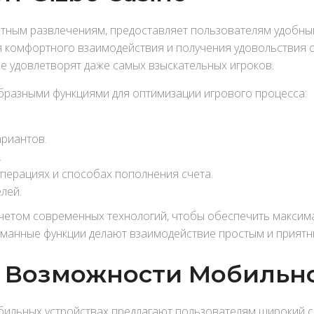
ным развлечениям, предоставляет пользователям удобный д
 комфортного взаимодействия и получения удовольствия о
е удовлетворят даже самых взыскательных игроков.
бразными функциями для оптимизации игрового процесса:
ариантов.
.
ерациях и способах пополнения счета.
лей.
четом современных технологий, чтобы обеспечить максим
уманные функции делают взаимодействие простым и приятн
 Возможности Мобильно
ильных устройствах предлагают пользователям широкий сп