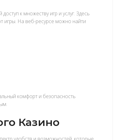
оступ к множеству игр и услуг. Здесь
т игры. На веб-ресурсе можно найти
альный комфорт и безопасность
ым.
го Казино
ектр удобств и возможностей, которые