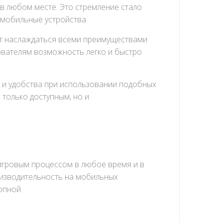
в любом месте. Это стремление стало
 мобильные устройства.
ют наслаждаться всеми преимуществами
ователям возможность легко и быстро
 и удобства при использовании подобных
 только доступным, но и
игровым процессом в любое время и в
оизводительность на мобильных
опной.