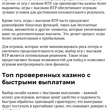
отличие от игр с низким RTP, где преимущества казино более
выражены, игры с высоким RTP обеспечивают игрокам
лучшие условия для достижения положительного результата.
Кроме того, игры с высоким RTP часто предлагают
разнообразие бонусных функций, таких как бесплатные
спины, множители и другие элементы, которые увеличивают
шанс на дополнительные выплаты. Это делает процесс игры
более увлекательным и прибыльным.
Для игроков, которые хотят минимизировать риск потерь и
увеличить продолжительность игры, выбор игр с высоким
RTP является оптимальным решением. Такие игры
предоставляют больше возможностей для побед и позволяют
игрокам контролировать свои финансы.
Топ проверенных казино с
быстрыми выплатами
Выбор онлайн казино с быстрыми выплатами – важный
аспект для игроков, которые ценят удобство и надежность.
Быстрая обработка транзакций гарантирует, что выигрыши
будут поступать в кратчайшие сроки, что повышает доверие к