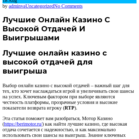
18
Aug
on
by
adminva
Uncategorized
No Comments
Лучшие
Онлайн
Лучшие Онлайн Казино С
Казино
Высокой Отдачей И
С
Высокой
Выигрышами
Отдачей
И
Выигрышами
Лучшие онлайн казино с
высокой отдачей для
выигрыша
Выбор онлайн казино с высокой отдачей – важный шаг для
тех, кто хочет наслаждаться игрой и увеличивать свои шансы
на успех. Ключевым фактором при выборе являются
честность платформы, прозрачные условия и высокие
показатели возврата игроку (
RTP
).
Эта статья поможет вам разобраться, Мотор Казино
(
https://berimotor.ru/
) как найти лучшие казино, где высокая
отдача сочетается с надежностью, и как максимально
использовать свои шансы на выигрыш. Знание ключевых