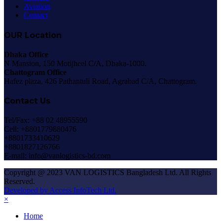
Aviation
Contact
OUR Location
Dhaka Office
N Mansion, 150 Motijheel C/A, Dhaka-1000.
Chattogram Office
Hafez plaza, 426 Pathantuli Road, Agrabad C/A, Chattogram.
Contact Us
Tel/Fax: +88 02 48955590
Cell: +8801779880476
+8801733410629
+8801827126766
E-mail: info@vanlogistics-bd.com
Copyright @ 2023 VAN LOGISTICS Bangladesh Ltd. All Rights
Reserved.
Developed by Access InfoTech Ltd.
×
Home