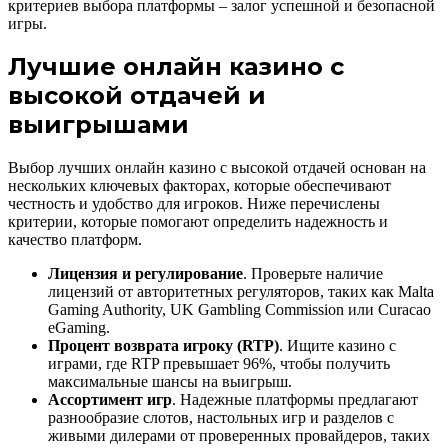
критериев выбора платформы – залог успешной и безопасной
игры.
Лучшие онлайн казино с
высокой отдачей и
выигрышами
Выбор лучших онлайн казино с высокой отдачей основан на
нескольких ключевых факторах, которые обеспечивают
честность и удобство для игроков. Ниже перечислены
критерии, которые помогают определить надежность и
качество платформ.
Лицензия и регулирование
. Проверьте наличие
лицензий от авторитетных регуляторов, таких как Malta
Gaming Authority, UK Gambling Commission или Curacao
eGaming.
Процент возврата игроку (RTP)
. Ищите казино с
играми, где RTP превышает 96%, чтобы получить
максимальные шансы на выигрыш.
Ассортимент игр
. Надежные платформы предлагают
разнообразие слотов, настольных игр и разделов с
живыми дилерами от проверенных провайдеров, таких