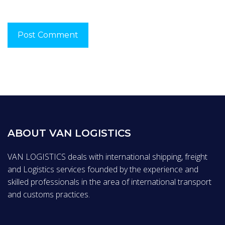
ABOUT VAN LOGISTICS
VAN LOGISTICS deals with international shipping, freight
and Logistics services founded by the experience and
skilled professionals in the area of international transport
and customs practices.