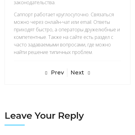
законодательства.
Саппорт работает круглосуточно. Связаться
можно через онлайн-чат или email. Ответы
приходят быстро, а операторы дружелюбные и
компетентные. Также на сайте есть раздел с
часто задаваемыми вопросами, где можно
найти решение типичных проблем.
Prev
Next
Leave Your Reply