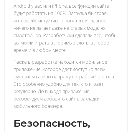
Android у вас или iPhone, все функции сайта
будут работать на 100%. Загрузка быстрая,
интерфейс интуитивно понятен, и главное —
ничего не лагает даже на старых моделях
смартфонов. Разработчики сделали всё, чтобы
вы могли играть в любимые слоты в любое
время и в любом месте.
Также в разработке находится мобильное
приложение, которое даст доступ ко всем
функциям казино напрямую с рабочего стола.
Это особенно удобно для тех, кто играет
регулярно. До выхода приложения
рекомендуем добавить сайт в закладки
мобильного браузера.
Безопасность,