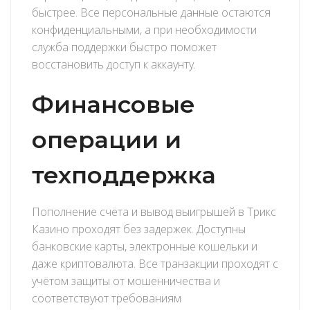
быстрее. Все персональные данные остаются
конфиденциальными, а при необходимости
служба поддержки быстро поможет
восстановить доступ к аккаунту.
Финансовые
операции и
техподдержка
Пополнение счёта и вывод выигрышей в Трикс
Казино проходят без задержек. Доступны
банковские карты, электронные кошельки и
даже криптовалюта. Все транзакции проходят с
учётом защиты от мошенничества и
соответствуют требованиям