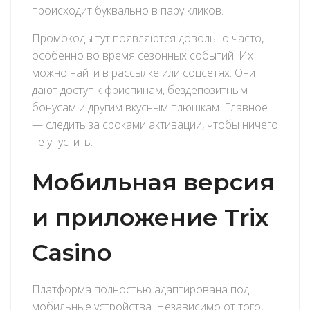
происходит буквально в пару кликов.
Промокоды тут появляются довольно часто,
особенно во время сезонных событий. Их
можно найти в рассылке или соцсетях. Они
дают доступ к фриспинам, бездепозитным
бонусам и другим вкусным плюшкам. Главное
— следить за сроками активации, чтобы ничего
не упустить.
Мобильная версия
и приложение Trix
Casino
Платформа полностью адаптирована под
мобильные устройства. Независимо от того,