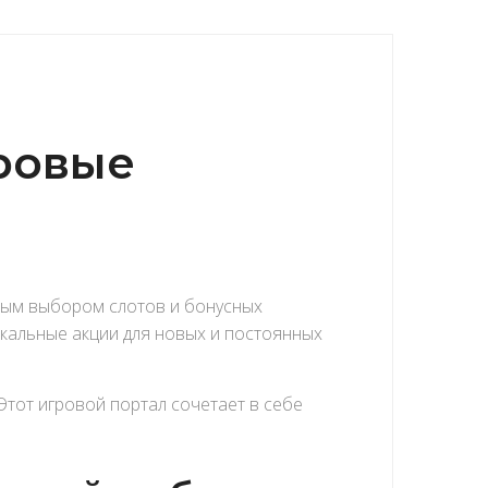
гровые
ным выбором слотов и бонусных
кальные акции для новых и постоянных
 Этот игровой портал сочетает в себе