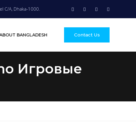
el C/A, Dhaka-1000.
Contact Us
ABOUT BANGLADESH
ino Игровые