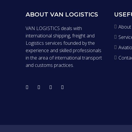
ABOUT VAN LOGISTICS
USEF
About
VAN LOGISTICS deals with
international shipping, freight and
Servic
Logistics services founded by the
Aviati
experience and skilled professionals
in the area of international transport
Conta
and customs practices.