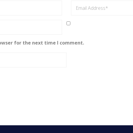
owser for the next time I comment.