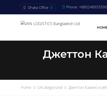
Phone: +880248955590
Dhaka Office
HOM
Джеттон Ка
Home
Uncategorized
Джеттон Казино и Jet