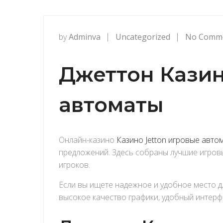
by
Adminva
Uncategorized
No Comm
Джеттон Казин
автоматы
Онлайн-казино
Казино Jetton игровые авто
предложений. Здесь собраны лучшие игров
игроков.
Если вы ищете надежное и удобное место дл
высокое качество графики, удобный интер