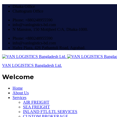
Dhaka Office
Chattogram Office
Phone: +880248955590
info@vanlogistics-bd.com
N Mansion, 150 Motijheel C/A, Dhaka-1000.
Phone: +880248955590
info@vanlogistics-bd.com
Hafez Plaza, 426 Pathantuli Road, Agrabad.
VAN LOGISTICS Bangladesh Ltd.
Welcome
Home
About Us
Services
AIR FREIGHT
SEA FREIGHT
INLAND FTL/LTL SERVICES
CUSTOM BROKERAGE