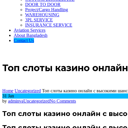
DOOR TO DOOR
Project/Cargo Handling
WAREHOUSING
3PL SERVICE
INSURANCE SERVICE
Aviation Services
About Bangladesh
Contact Us
Топ слоты казино онлай
Home
Uncategorized
Топ слоты казино онлайн с высокими шан
31
Jan
on
by
adminva
Uncategorized
No Comments
Топ
слоты
Топ слоты казино онлайн с вы
казино
онлайн
Топ слоты казино онлайн с вы
с