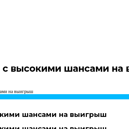
н с высокими шансами на
сами на выигрыш
сокими шансами на выигрыш
сокими шансами на выигрыш