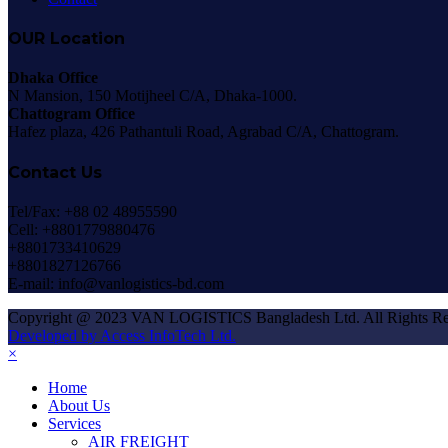
OUR Location
Dhaka Office
N Mansion, 150 Motijheel C/A, Dhaka-1000.
Chattogram Office
Hafez plaza, 426 Pathantuli Road, Agrabad C/A, Chattogram.
Contact Us
Tel/Fax: +88 02 48955590
Cell: +8801779880476
+8801733410629
+8801827126766
E-mail: info@vanlogistics-bd.com
Copyright @ 2023 VAN LOGISTICS Bangladesh Ltd. All Rights Re
Developed by Access InfoTech Ltd.
×
Home
About Us
Services
AIR FREIGHT